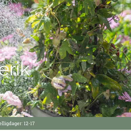
erik
lligdager: 12-17