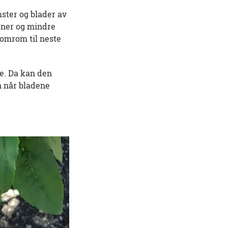
mster og blader av
aner og mindre
llomrom til neste
e. Da kan den
n når bladene