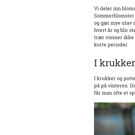
Vi deler inn blom
Sommerblomster er
og gjør mye utav 
hvert år og blir s
trær vissner ikke
korte perioder.
I krukke
I krukker og pott
på på vinteren. 
får man ofte et s