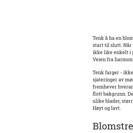
Tenk å ha en bloms
start til slutt. N
ikke like enkelt i
Veien fra harmoni 
Tenk farger - ikk
sjateringer av mø
fremhever hverand
flott bakgrunn. D
ulike blader, stør
Høyt og lavt.
Blomstre