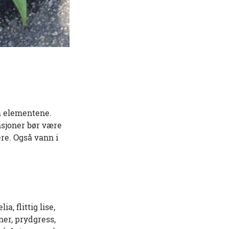
om elementene.
ensjoner bør være
re. Også vann i
, flittig lise,
ner, prydgress,