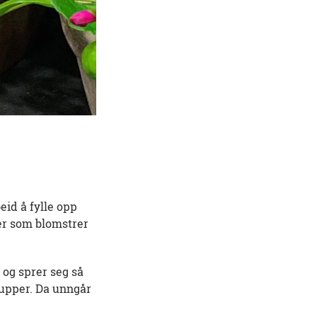
eid å fylle opp
er som blomstrer
 og sprer seg så
grupper. Da unngår