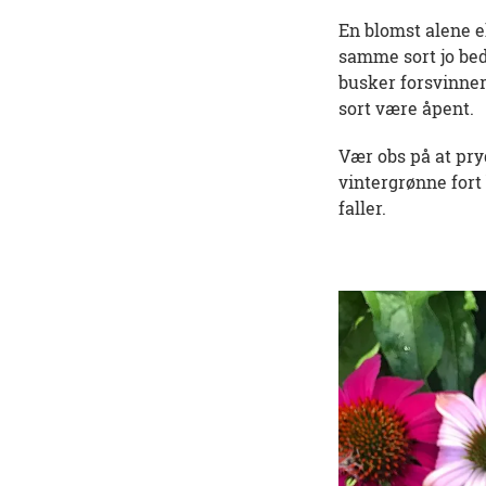
En blomst alene el
samme sort jo bed
busker forsvinner 
sort være åpent.
Vær obs på at pry
vintergrønne fort
faller.