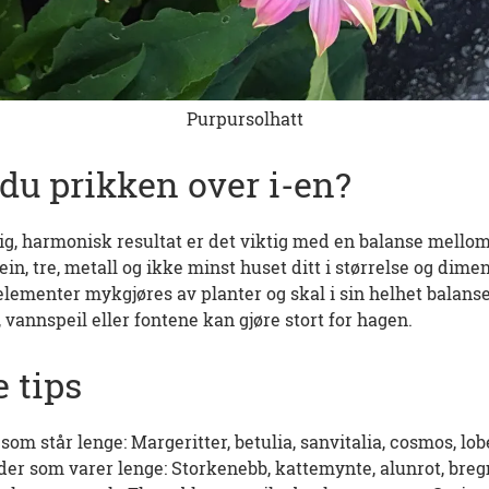
Purpursolhatt
du prikken over i-en?
tlig, harmonisk resultat er det viktig med en balanse mell
in, tre, metall og ikke minst huset ditt i størrelse og dim
elementer mykgjøres av planter og skal i sin helhet balanse
vannspeil eller fontene kan gjøre stort for hagen.
 tips
 står lenge: Margeritter, betulia, sanvitalia, cosmos, lobelia
uder som varer lenge: Storkenebb, kattemynte, alunrot, breg