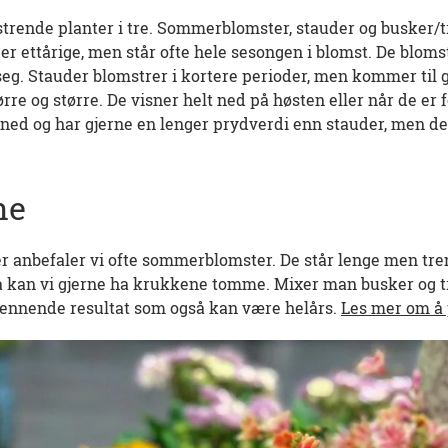
strende planter i tre. Sommerblomster, stauder og busker/t
 ettårige, men står ofte hele sesongen i blomst. De bloms
seg. Stauder blomstrer i kortere perioder, men kommer til g
tørre og større. De visner helt ned på høsten eller når de er 
 ned og har gjerne en lenger prydverdi enn stauder, men de
ne
er anbefaler vi ofte sommerblomster. De står lenge men tr
Da kan vi gjerne ha krukkene tomme. Mixer man busker og 
pennende resultat som også kan være helårs.
Les mer om å 