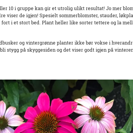
ler 10 i gruppe kan gir et utrolig ulikt resultat! Jo mer blo
re viser de igjen! Spesielt sommerblomster, stauder, løkpl
fort i et stort bed. Plant heller like sorter tettere og la me
dbusker og vintergrønne planter ikke bør vokse i hverandr
 bli stygg på skyggesiden og det viser godt igjen på vintere