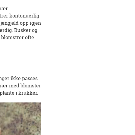
rær.
trer kontonuerlig
jengjeld opp igjen
ferdig. Busker og
 blomstrer ofte
enger ikke passes
trær med blomster
plante i krukker.