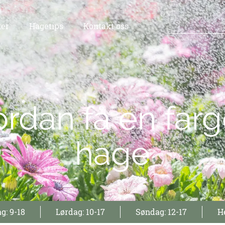
ter
Hagetips
Kontakt oss
rdan få en farg
hage
g: 9-18
Lørdag: 10-17
Søndag: 12-17
He