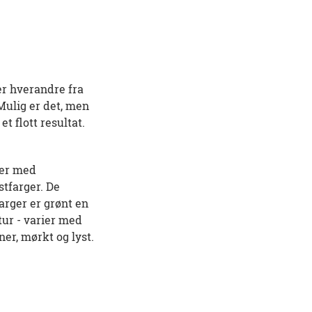
ler hverandre fra
 Mulig er det, men
t flott resultat.
ler med
stfarger. De
arger er grønt en
tur - varier med
ner, mørkt og lyst.