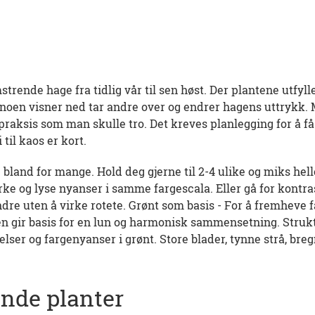
trende hage fra tidlig vår til sen høst. Der plantene utfyl
år noen visner ned tar andre over og endrer hagens uttrykk.
 praksis som man skulle tro. Det kreves planlegging for å få e
til kaos er kort.
e bland for mange. Hold deg gjerne til 2-4 ulike og miks hel
rke og lyse nyanser i samme fargescala. Eller gå for kontra
re uten å virke rotete. Grønt som basis - For å fremheve f
en gir basis for en lun og harmonisk sammensetning. Struk
relser og fargenyanser i grønt. Store blader, tynne strå, breg
nde planter