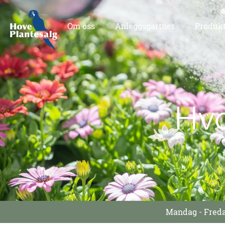
Om oss
Anleggsgartner
Produk
Hvo
Mandag - Freda